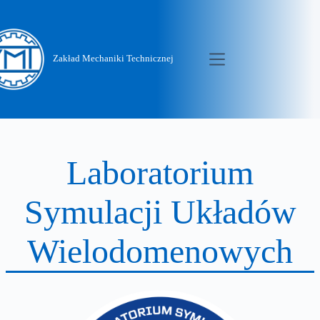
Zakład Mechaniki Technicznej
Laboratorium
Symulacji Ukła
Wielodomenow