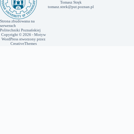
AKT
Laboratorium Symulacji Układ
Wielodomenowych
Zakład Mechaniki Technicznej
Centrum Mechatroniki,
Biomechaniki i Nanontechnologii
(CMBiN), sala 428
dr hab. Tomasz Stręk
, profesor
uczelni