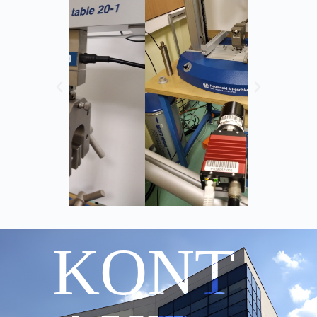
Aparatura
komputery stacjonarne dużej mocy
obliczeniowej
dwie drukarki 3D
maszyna wytrzymałościowa
do 20 kN
Inspekt Table 20-1
system cyfrowej korelacji obrazu
: DIC
Dantec Dynamics
komora termiczna
urządzenie do pomiaru przenikalności
cieplnej ścian