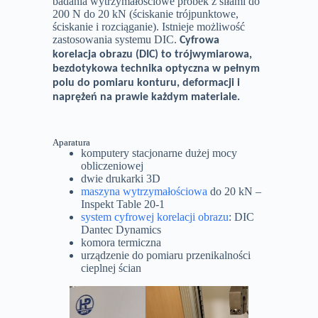
Pracownicy laboratorium zajmują się
badaniami w zakresie
symulacji i obliczeń
komputerowych
oraz badań
eksperymentalnych (wytrzymałościowych) 
zakresie
mechaniki ciała stałego
, a w
szczególności
materiałów oraz
metamateriałów
.
Dostępna aparatura badawcza pozwala na
badania wytrzymałościowe próbek z siłami 
200 N do 20 kN (ściskanie trójpunktowe,
ściskanie i rozciąganie). Istnieje możliwość
zastosowania systemu DIC.
Cyfrowa
korelacja obrazu (DIC) to trójwymiarowa,
bezdotykowa technika optyczna w pełn
polu do pomiaru konturu, deformacji i
naprężeń na prawie każdym materiale.