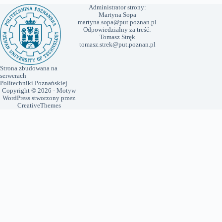
KONT
AKT
Laboratorium Dynamiki
Nieliniowej
Zakład Mechaniki Technicznej
Centrum Mechatroniki,
Biomechaniki i Nanontechnologii
(CMBiN), sala 431