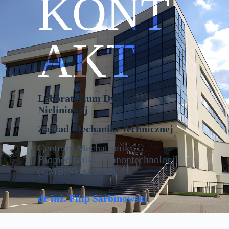
Modułowe stanowisko do badań drgań
nieliniowych układów
elektromechanicznych
wzbudzenie tarciem suchym przy
pomocy ruchomego pasa o prędkości 
2m/s,
badanie dynamiki wahadeł,
badanie wypływu interakcji
magnetycznych na dynamikę układów
pomiar drgań wahadeł przy pomocy
enkoderów inkrementalnych.