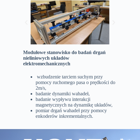
m/s,
przestrzeń komory testowej fi300x400
maksymalna dopuszczalna amplituda
drgań: +/- 40 mm.